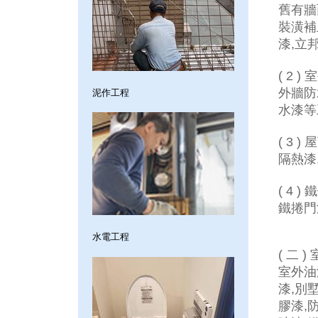
舊有牆
裝潢補
漆,立
( 2 
外牆防
泥作工程
水漆等
( 3 
隔熱漆
( 4 
鐵捲門
水電工程
( 二 
室外油
漆,別
膠漆,