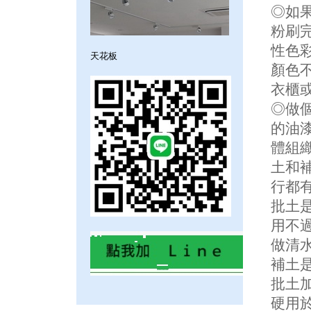
◎如
粉刷
性色
天花板
顏色
衣櫃
◎做
的油
體組
土和
行都
批土
用不
做清
補土
批土
硬用