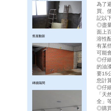
為了
買、
記以
◎盡
面上
舊屋翻新
溶性
有某
可能
◎仔
的油漆
要1
您計
磚牆隔間
◎仔
「天
全」
◎購