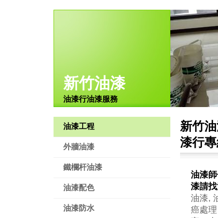
新竹油漆
油漆行油漆服務
新竹油
油漆工程
漆行專線
外牆油漆
鐵欄杆油漆
油漆師
漆請找
油漆配色
油漆,
油漆防水
癌處理