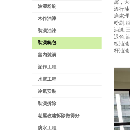
寓，大
油漆粉刷
漆行油
癌處理
木作油漆
粉刷,
油漆,
裝潢油漆
退色,
裝潢統包
板油漆
杆油漆.
室內裝潢
泥作工程
水電工程
冷氣安裝
裝潢拆除
老屋改建拆除做得好
防水工程