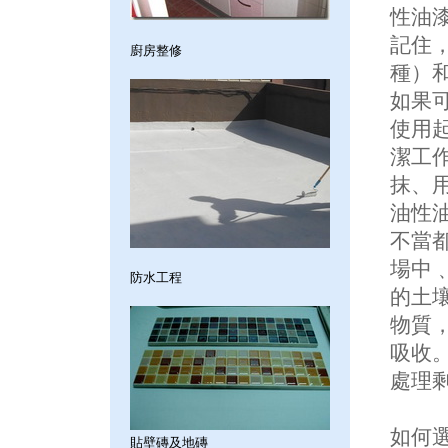
性油
記住
廚房整修
種）
如果
使用
潔工
抹、
油性
不當
場中
防水工程
的土
物質
吸收
處理
如何
貼壁磚及地磚