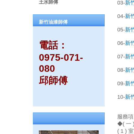
土水師傅
03-
新
04-
新
新竹油漆師傅
05-
新
電話：
06-
新
0975-071-
07-
新
080
08-
新
邱師傅
09-
新
10-
新
服務項
◆( 一
( 1 