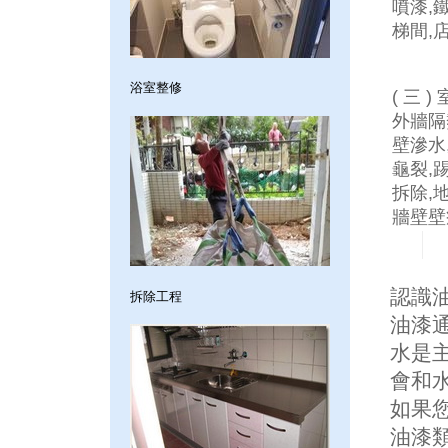
噴漆,
梯間,
浴室整修
( 三
外牆隔
壁滲水
龜裂,踢
拆除,
牆壁壁
認識
拆除工程
油漆
水是
會和
如果
油漆