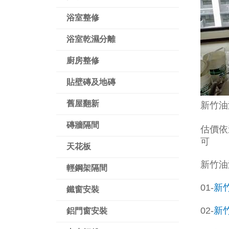
浴室整修
浴室乾濕分離
廚房整修
貼壁磚及地磚
舊屋翻新
新竹油
磚牆隔間
估價依
可
天花板
新竹油
輕鋼架隔間
01-
新
鐵窗安裝
02-
新
鋁門窗安裝