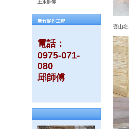
土水師傅
新竹泥作工程
寶山鄉
電話：
0975-071-
080
邱師傅