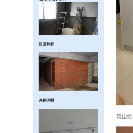
舊屋翻新
磚牆隔間
寶山鄉