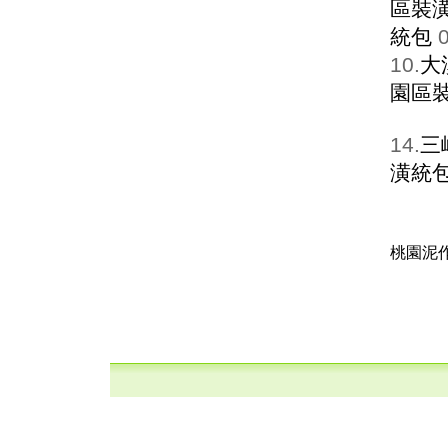
區裝
統包
0
10.
大
園區
14.
三
潢統
桃園泥