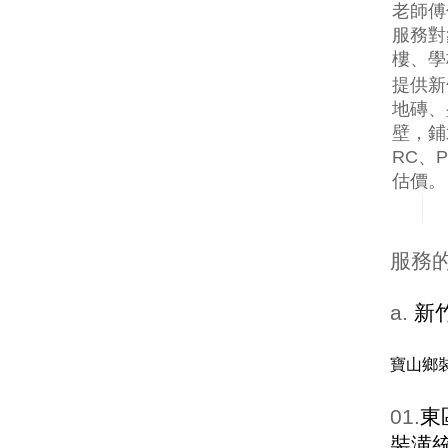
老師傅
服務對
樓、學
提供新
地磚、
壁，鋪
RC、
估價。
服務
a.
新
寶山鄉
01.
東
裝潢