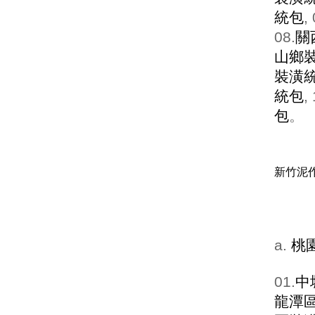
統包
,
08.
關
山鄉
裝潢
統包
,
包
。
新竹泥
a.
桃
01.
中
龍潭