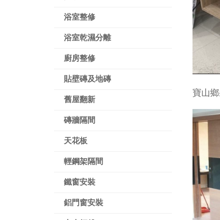
浴室整修
浴室乾濕分離
廚房整修
貼壁磚及地磚
寶山鄉
舊屋翻新
磚牆隔間
天花板
輕鋼架隔間
鐵窗安裝
鋁門窗安裝