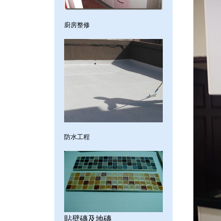
廚房整修
防水工程
貼壁磚及地磚